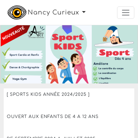
Nancy Curieux
sport
Du lundi 2 septembre 2024 au jeudi 31 juillet
2025 — Terminé
sport kids
Le parc des sports de Vandoeuvre-lès-
Nancy
,
Vandœuvre-lès-Nancy
Plus de 20 Euros
[ SPORTS KIDS ANNÉE 2024/2025 ]
OUVERT AUX ENFANTS DE 4 A 12 ANS