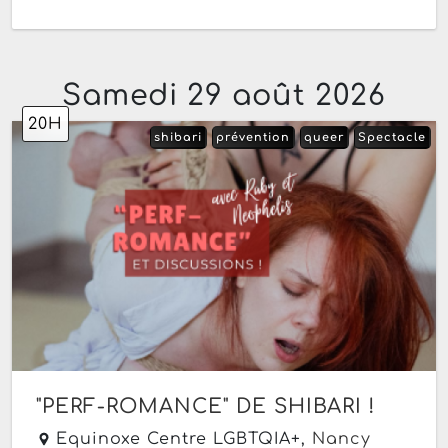
Samedi 29 août 2026
20H
shibari
prévention
queer
Spectacle
"PERF-ROMANCE" DE SHIBARI !
Equinoxe Centre LGBTQIA+,
Nancy