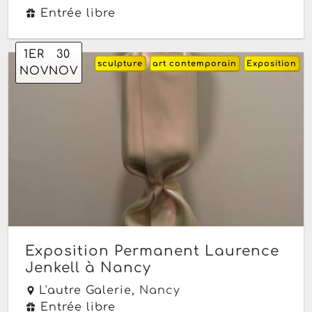
Entrée libre
1
ER
30
sculpture
art contemporain
Exposition
NOV
NOV
Exposition Permanent Laurence
Jenkell à Nancy
L'autre Galerie,
Nancy
Entrée libre